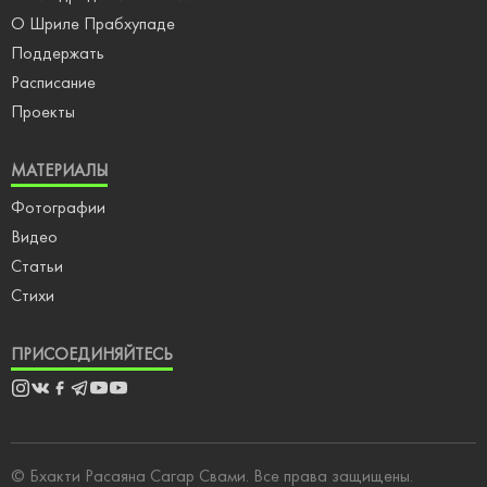
О Шриле Прабхупаде
Поддержать
Расписание
Проекты
МАТЕРИАЛЫ
Фотографии
Видео
Статьи
Стихи
ПРИСОЕДИНЯЙТЕСЬ
Instagram
Vkontakte
Facebook
Telegram
Youtube
Youtube
Shorts
© Бхакти Расаяна Сагар Свами. Все права защищены.