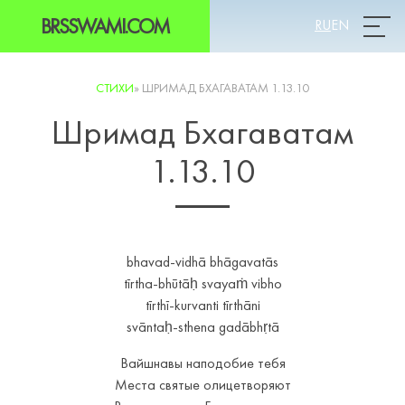
BRSSWAMI.COM
RU
EN
Prim
СТИХИ
»
ШРИМАД БХАГАВАТАМ 1.13.10
Шримад Бхагаватам
1.13.10
bhavad-vidhā bhāgavatās
tīrtha-bhūtāḥ svayaṁ vibho
tīrthī-kurvanti tīrthāni
svāntaḥ-sthena gadābhṛtā
Вайшнавы наподобие тебя
Места святые олицетворяют