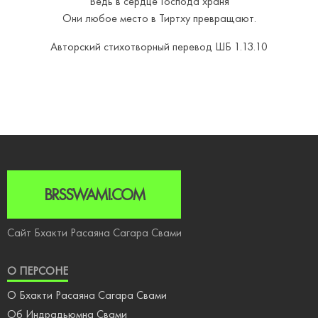
Ведь в сердце Господа храня
Они любое место в Тиртху превращают.
Авторский стихотворный перевод ШБ 1.13.10
BRSSWAMI.COM
Сайт Бхакти Расаяна Сагара Свами
О ПЕРСОНЕ
О Бхакти Расаяна Сагара Свами
Об Индрадьюмна Свами