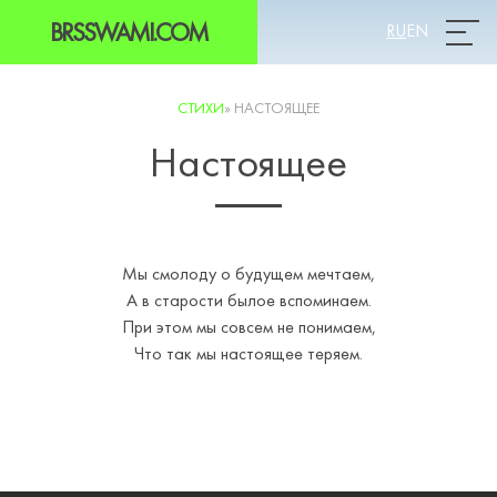
BRSSWAMI.COM
RU
EN
Prim
СТИХИ
»
НАСТОЯЩЕЕ
Настоящее
Мы смолоду о будущем мечтаем,
А в старости былое вспоминаем.
При этом мы совсем не понимаем,
Что так мы настоящее теряем.