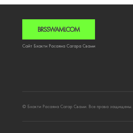
BRSSWAMI.COM
Сайт Бхакти Расаяна Сагара Свами
© Бхакти Расаяна Сагар Свами. Все права защищены.